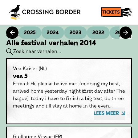
2025
2024
2023
2022
2021
Homepage
SHARE
Alle festival verhalen 2014
Vea Kaiser
(NL)
vea 5
E-mail: Hi, please belive me: i'm doing my best, i
arrived home yesterday night (first day after The
hague), today i have to finish a big text, do three
meetings and i'll stay at home in the even...
LEES MEER
Guillaume Vissac
(FR)