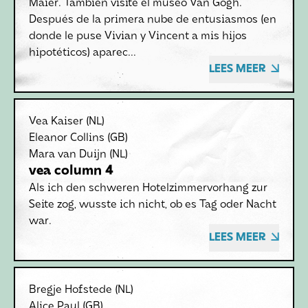
Maier. También visité el museo Van Gogh.
Después de la primera nube de entusiasmos (en
donde le puse Vivian y Vincent a mis hijos
hipotéticos) aparec...
LEES MEER
Vea Kaiser
(NL)
Eleanor Collins
(GB)
Mara van Duijn
(NL)
vea column 4
Als ich den schweren Hotelzimmervorhang zur
Seite zog, wusste ich nicht, ob es Tag oder Nacht
war.
LEES MEER
Bregje Hofstede
(NL)
Alice Paul
(GB)