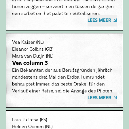
In een bepaald soort restaurant – ik heb het van
horen zeggen – serveert men tussen de gangen
een sorbet om het palet te neutraliseren.
LEES MEER
Vea Kaiser
(NL)
Eleanor Collins
(GB)
Mara van Duijn
(NL)
Vea column 3
Ein Bekannter, der aus Berufsgründen jährlich
mindestens drei Mal den Erdball umrundet,
behauptet immer, das beste Orakel für den
Verlauf einer Reise, sei die Ansage des Piloten.
LEES MEER
Laia Jufresa
(ES)
Heleen Oomen
(NL)