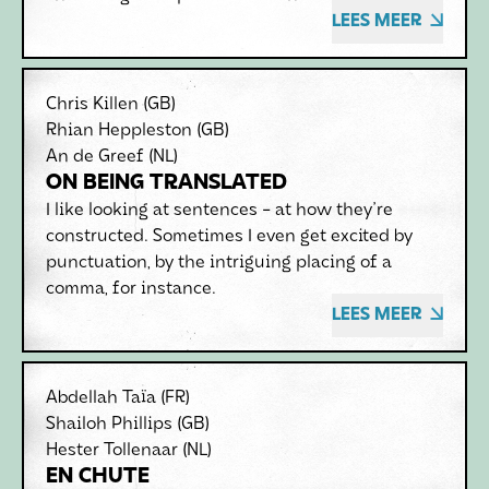
LEES MEER
Chris Killen
(GB)
Rhian Heppleston
(GB)
An de Greef
(NL)
ON BEING TRANSLATED
I like looking at sentences - at how they're
constructed. Sometimes I even get excited by
punctuation, by the intriguing placing of a
comma, for instance.
LEES MEER
Abdellah Taïa
(FR)
Shailoh Phillips
(GB)
Hester Tollenaar
(NL)
EN CHUTE