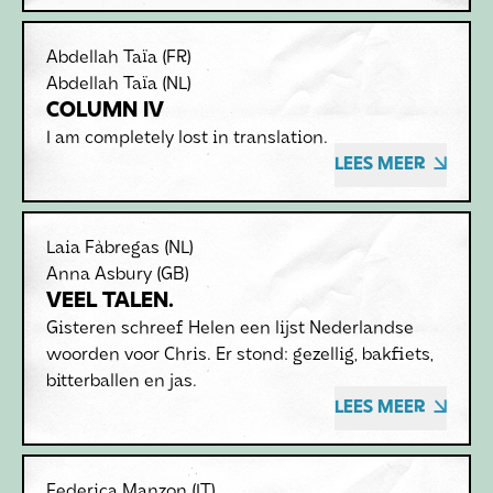
Abdellah Taïa
(FR)
Abdellah Taïa
(NL)
COLUMN IV
I am completely lost in translation.
LEES MEER
Laia Fàbregas
(NL)
Anna Asbury
(GB)
VEEL TALEN.
Gisteren schreef Helen een lijst Nederlandse
woorden voor Chris. Er stond: gezellig, bakfiets,
bitterballen en jas.
LEES MEER
Federica Manzon
(IT)