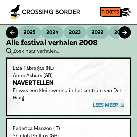
2025
2024
2023
2022
2021
Homepage
SHARE
Alle festival verhalen 2008
Laia Fàbregas
(NL)
Anna Asbury
(GB)
NAVERTELLEN
Er was een klein wereld in het centrum van Den
Haag.
LEES MEER
Federica Manzon
(IT)
Shailoh Phillips
(GB)