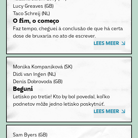
Lucy Greaves
(GB)
Taco Schreij
(NL)
O fim, o começo
Faz tempo, cheguei à conclusão de que há certa
dose de bruxaria no ato de escrever.
LEES MEER
Monika Kompaníková
(SK)
Didi van Ingen
(NL)
Denis Dobrovoda
(GB)
Beguni
Letisko po tretie! Kto by bol povedal, koľko
podnetov môže jedno letisko poskytnúť.
LEES MEER
Sam Byers
(GB)