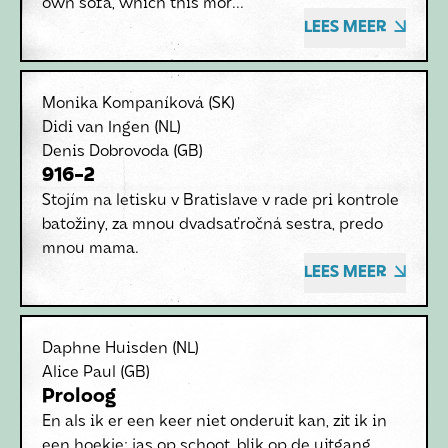
own sofa, which this mor...
LEES MEER
Monika Kompaníková
(SK)
Didi van Ingen
(NL)
Denis Dobrovoda
(GB)
916-2
Stojím na letisku v Bratislave v rade pri kontrole
batožiny, za mnou dvadsaťročná sestra, predo
mnou mama.
LEES MEER
Daphne Huisden
(NL)
Alice Paul
(GB)
Proloog
En als ik er een keer niet onderuit kan, zit ik in
een hoekje: jas op schoot, blik op de uitgang,