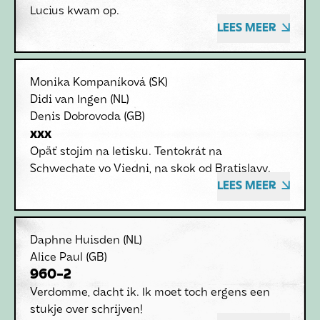
Lucius kwam op.
LEES MEER
Monika Kompaníková
(SK)
Didi van Ingen
(NL)
Denis Dobrovoda
(GB)
xxx
Opäť stojím na letisku. Tentokrát na
Schwechate vo Viedni, na skok od Bratislavy.
LEES MEER
Daphne Huisden
(NL)
Alice Paul
(GB)
960-2
Verdomme, dacht ik. Ik moet toch ergens een
stukje over schrijven!