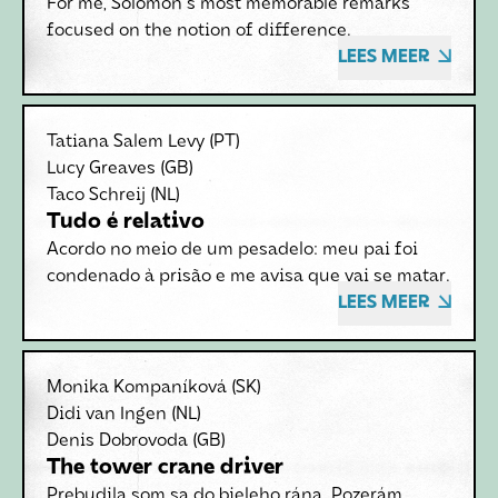
For me, Solomon's most memorable remarks
focused on the notion of difference.
LEES MEER
Tatiana Salem Levy
(PT)
Lucy Greaves
(GB)
Taco Schreij
(NL)
Tudo é relativo
Acordo no meio de um pesadelo: meu pai foi
condenado à prisão e me avisa que vai se matar.
LEES MEER
Monika Kompaníková
(SK)
Didi van Ingen
(NL)
Denis Dobrovoda
(GB)
The tower crane driver
Prebudila som sa do bieleho rána. Pozerám