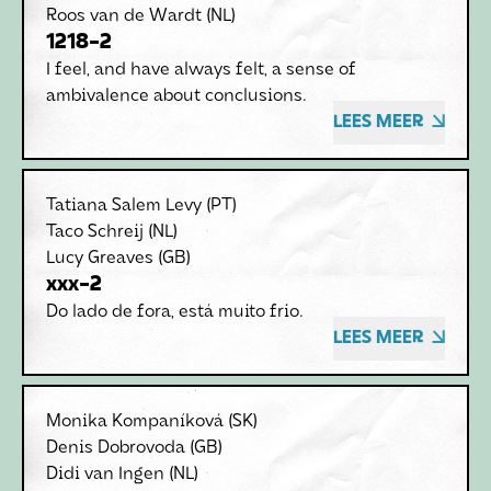
Roos van de Wardt
(NL)
1218-2
I feel, and have always felt, a sense of
ambivalence about conclusions.
LEES MEER
Tatiana Salem Levy
(PT)
Taco Schreij
(NL)
Lucy Greaves
(GB)
xxx-2
Do lado de fora, está muito frio.
LEES MEER
Monika Kompaníková
(SK)
Denis Dobrovoda
(GB)
Didi van Ingen
(NL)