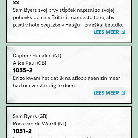
xx
Sam Byers svoj prvý stĺpček napísal zo svojej
pohovky doma v Británii, namiesto toho, aby
písal v hotelovej izbe v Haagu – zmeškal lietadlo.
LEES MEER
Daphne Huisden
(NL)
Alice Paul
(GB)
1055-2
En zo kwam het dat ik na afloop geen zin meer
had om verstandig te doen.
LEES MEER
Sam Byers
(GB)
Roos van de Wardt
(NL)
1051-2