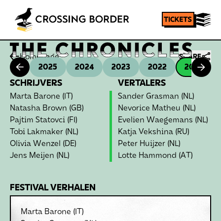
Homepage
SHARE
2025
2024
2023
2022
2021
SCHRIJVERS
VERTALERS
Marta Barone
(IT)
Sander Grasman
(NL)
Natasha Brown
(GB)
Nevorice Matheu
(NL)
Pajtim Statovci
(FI)
Evelien Waegemans
(NL)
Tobi Lakmaker
(NL)
Katja Vekshina
(RU)
Olivia Wenzel
(DE)
Peter Huijzer
(NL)
Jens Meijen
(NL)
Lotte Hammond
(AT)
FESTIVAL VERHALEN
Marta Barone
(IT)