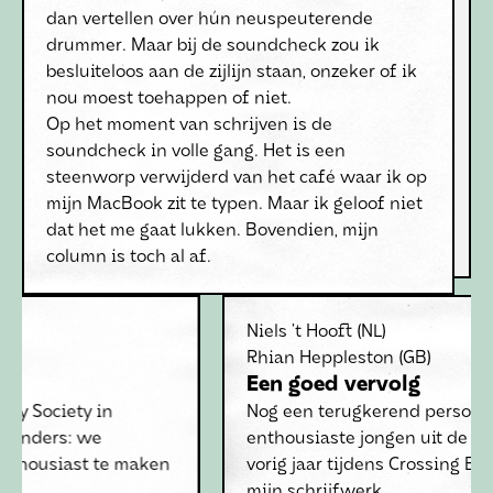
dan vertellen over hún neuspeuterende
drummer. Maar bij de soundcheck zou ik
besluiteloos aan de zijlijn staan, onzeker of ik
nou moest toehappen of niet.
Op het moment van schrijven is de
soundcheck in volle gang. Het is een
steenworp verwijderd van het café waar ik op
mijn MacBook zit te typen. Maar ik geloof niet
dat het me gaat lukken. Bovendien, mijn
column is toch al af.
Niels ’t Hooft
(NL)
Rhian Heppleston
(GB)
Een goed vervolg
Nog een terugkerend personage: de
enthousiaste jongen uit de havoklas waaraan ik
vorig jaar tijdens Crossing Border vertelde over
mijn schrijfwerk