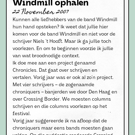
Windmill ophalen
22 November 2007
Kunnen alle liefhebbers van de band Windmill
hun hand opsteken? Ik weet dat jullie hier
komen voor de band Windmill en niet voor de
schrijver Niels ’t Hooft. Maar ik ga jullie toch
voorlezen. En om te beginnen voorzie ik jullie
van wat broodnodige context.
Ik doe mee aan een project genaamd
Chronicles. Dat gaat over schrijven en
vertalen. Vorig jaar was er ook al zo’n project.
Met vier schrijvers – de zogenaamde
chroniquers – banjerden we door Den Haag en
over Crossing Border. We moesten columns
schrijven en die columns voorlezen op het
festival.
Vorig jaar suggereerde ik na afloop dat de
chroniquers maar eens bands moesten gaan