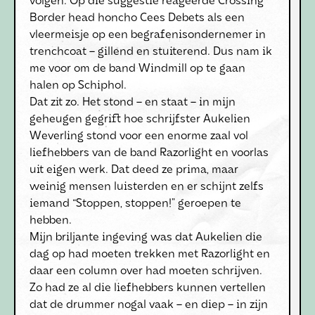
volgen. Op die suggestie reageerde Crossing
Border head honcho Cees Debets als een
vleermeisje op een begrafenisondernemer in
trenchcoat – gillend en stuiterend. Dus nam ik
me voor om de band Windmill op te gaan
halen op Schiphol.
Dat zit zo. Het stond – en staat – in mijn
geheugen gegrift hoe schrijfster Aukelien
Weverling stond voor een enorme zaal vol
liefhebbers van de band Razorlight en voorlas
uit eigen werk. Dat deed ze prima, maar
weinig mensen luisterden en er schijnt zelfs
iemand “Stoppen, stoppen!” geroepen te
hebben.
Mijn briljante ingeving was dat Aukelien die
dag op had moeten trekken met Razorlight en
daar een column over had moeten schrijven.
Zo had ze al die liefhebbers kunnen vertellen
dat de drummer nogal vaak – en diep – in zijn