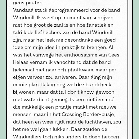
neus peutert.
Vandaag sta ik geprogrammeerd voor de band
Windmill. Ik weet op moment van schrijven
niet hoe groot de zaal is en hoe fanatiek en
talrijk de liefhebbers van de band Windmill
zijn, maar het leek me desondanks een goed
idee om mijn idee in praktijk te brengen. Al
was het vanwege het enthousiasme van Cees.
Helaas vernam ik vanochtend dat de band
helemaal niet naar Schiphol kwam, maar per
eigen vervoer zou arriveren. Daar ging mijn
mooie plan. Ik kon nog wel de soundcheck
bijwonen, maar dat is, I don’t know, gewoon
niet waterdicht genoeg. Ik ben niet iemand
die makkelijk een praatje maakt met nieuwe
mensen, maar in het Crossing Border-busje,
dat heen en weer rijdt naar de luchthaven, zou
het me wel gaan lukken. Daar zouden de
Windmillers toch niks anders te doen hebben