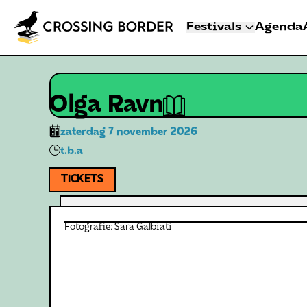
Festivals
Agenda
3 - 8 NOVEMBER 2
CROSSING BO
|
|
Homepage
Programma
Olga Ravn
Olga Ravn
DEN HAAG
Artiesten
zaterdag 7 november 2026
Programma
t.b.a
Festivalinfo
TICKETS
Crossing Border 
Fotografie:
Sara Galbiati