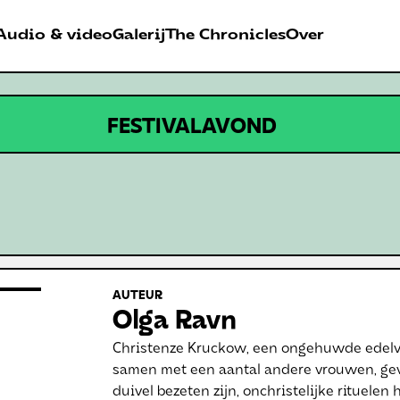
Audio & video
Galerij
The Chronicles
Over
026
RDER FESTIVAL
FESTIVALAVOND
Antwerpen
AUTEUR
Olga Ravn
Christenze Kruckow, een ongehuwde edelvr
samen met een aantal andere vrouwen, gev
duivel bezeten zijn, onchristelijke rituele