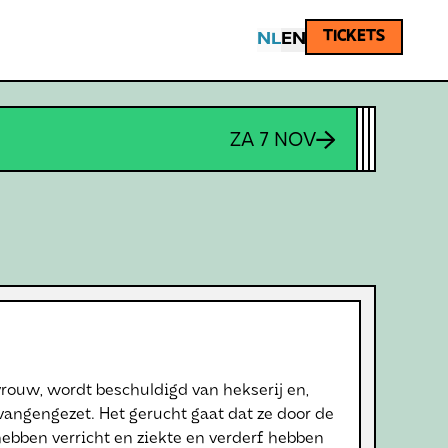
TICKETS
NL
EN
SHARE
ZA 7 NOV
ouw, wordt beschuldigd van hekserij en,
angengezet. Het gerucht gaat dat ze door de
n hebben verricht en ziekte en verderf hebben